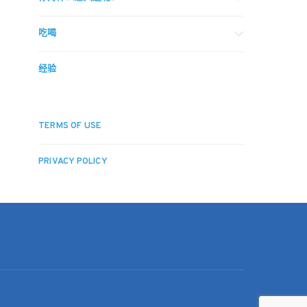
吃喝
经验
TERMS OF USE
PRIVACY POLICY