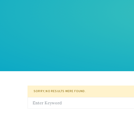
SORRY, NO RESULTS WERE FOUND.
SEARCH FOR: