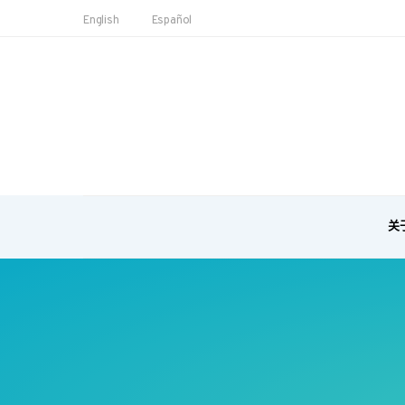
English
Español
关