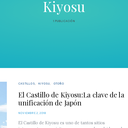
Kiyosu
1 PUBLICACIÓN
CASTILLOS
KIYOSU
OTOÑO
El Castillo de Kiyosu:La clave de la
unificación de Japón
POSTED
NOVIEMBRE 2, 2018
ON
El Castillo de Kiyosu es uno de tantos sitios