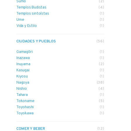
Sumo
(2)
Templos Budistas
(4)
Templos sintoístas
(1)
Ume
(1)
Vida y Estilo
(1)
CIUDADES Y PUEBLOS
(56)
Gamagōri
(1)
Inazawa
(1)
Inuyama
(2)
Kasugai
(1)
Kiyosu
(1)
Nagoya
(38)
Nishio
(4)
Tahara
(1)
Tokoname
(5)
Toyohashi
(1)
Toyokawa
(1)
COMER Y BEBER
(12)