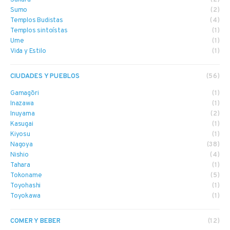
Sakura
(2)
Sumo
(2)
Templos Budistas
(4)
Templos sintoístas
(1)
Ume
(1)
Vida y Estilo
(1)
CIUDADES Y PUEBLOS
(56)
Gamagōri
(1)
Inazawa
(1)
Inuyama
(2)
Kasugai
(1)
Kiyosu
(1)
Nagoya
(38)
Nishio
(4)
Tahara
(1)
Tokoname
(5)
Toyohashi
(1)
Toyokawa
(1)
COMER Y BEBER
(12)