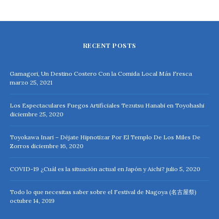
RECENT POSTS
Gamagori, Un Destino Costero Con la Comida Local Más Fresca
marzo 25, 2021
Los Espectaculares Fuegos Artificiales Tezutsu Hanabi en Toyohashi
diciembre 25, 2020
Toyokawa Inari – Déjate Hipnotizar Por El Templo De Los Miles De
Zorros
diciembre 16, 2020
COVID-19 ¿Cuál es la situación actual en Japón y Aichi?
julio 5, 2020
Todo lo que necesitas saber sobre el Festival de Nagoya (名古屋祭)
octubre 14, 2019