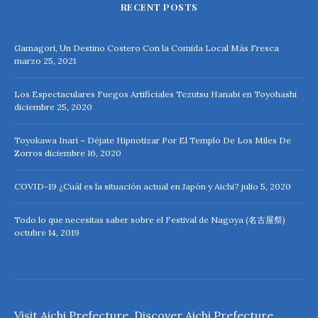
RECENT POSTS
Gamagori, Un Destino Costero Con la Comida Local Más Fresca
marzo 25, 2021
Los Espectaculares Fuegos Artificiales Tezutsu Hanabi en Toyohashi
diciembre 25, 2020
Toyokawa Inari – Déjate Hipnotizar Por El Templo De Los Miles De
Zorros
diciembre 16, 2020
COVID-19 ¿Cuál es la situación actual en Japón y Aichi?
julio 5, 2020
Todo lo que necesitas saber sobre el Festival de Nagoya (名古屋祭)
octubre 14, 2019
Visit Aichi Prefecture. Discover Aichi Prefecture.