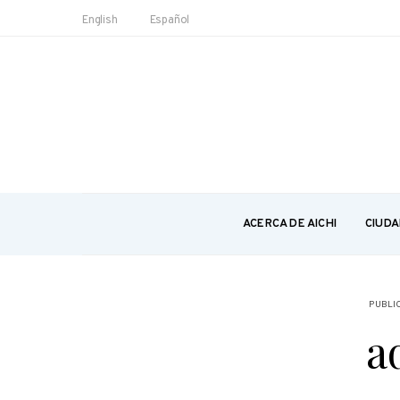
English
Español
ACERCA DE AICHI
CIUDA
PUBLI
a