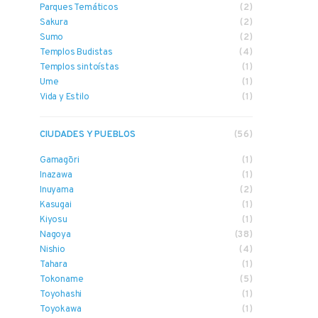
Parques Temáticos
(2)
Sakura
(2)
Sumo
(2)
Templos Budistas
(4)
Templos sintoístas
(1)
Ume
(1)
Vida y Estilo
(1)
CIUDADES Y PUEBLOS
(56)
Gamagōri
(1)
Inazawa
(1)
Inuyama
(2)
Kasugai
(1)
Kiyosu
(1)
Nagoya
(38)
Nishio
(4)
Tahara
(1)
Tokoname
(5)
Toyohashi
(1)
Toyokawa
(1)