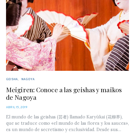
GEISHA
NAGOYA
Meigiren: Conoce a las geishas y maikos
de Nagoya
POSTED
ABRIL 15, 2019
ON
El mundo de las geishas (芸者) llamado Karyūkai (花柳界),
que se traduce como «el mundo de las flores y los sauces»,
es un mundo de secretismo y exclusividad. Desde sus…