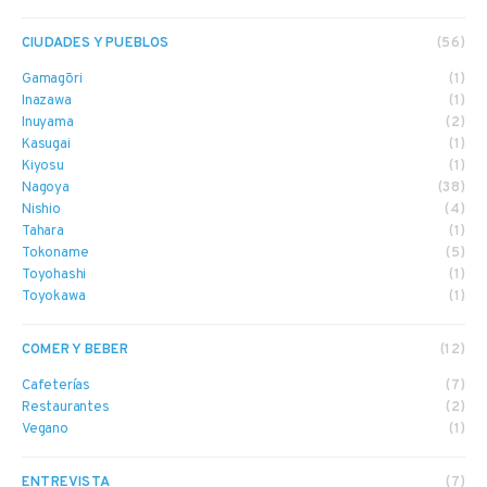
CIUDADES Y PUEBLOS
(56)
Gamagōri
(1)
Inazawa
(1)
Inuyama
(2)
Kasugai
(1)
Kiyosu
(1)
Nagoya
(38)
Nishio
(4)
Tahara
(1)
Tokoname
(5)
Toyohashi
(1)
Toyokawa
(1)
COMER Y BEBER
(12)
Cafeterías
(7)
Restaurantes
(2)
Vegano
(1)
ENTREVISTA
(7)