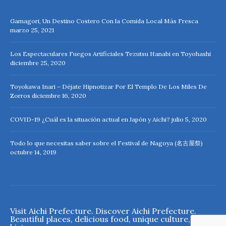
Gamagori, Un Destino Costero Con la Comida Local Más Fresca
marzo 25, 2021
Los Espectaculares Fuegos Artificiales Tezutsu Hanabi en Toyohashi
diciembre 25, 2020
Toyokawa Inari – Déjate Hipnotizar Por El Templo De Los Miles De
Zorros
diciembre 16, 2020
COVID-19 ¿Cuál es la situación actual en Japón y Aichi?
julio 5, 2020
Todo lo que necesitas saber sobre el Festival de Nagoya (名古屋祭)
octubre 14, 2019
Visit Aichi Prefecture. Discover Aichi Prefecture.
Beautiful places, delicious food, unique culture, rich