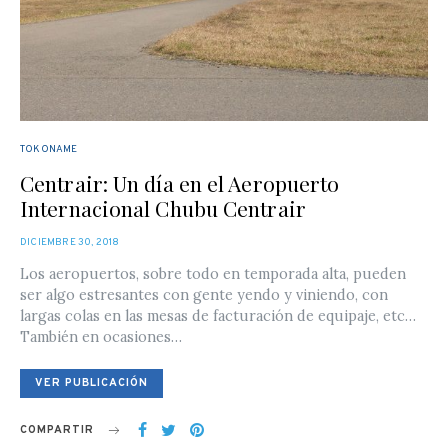
TOKONAME
Centrair: Un día en el Aeropuerto
Internacional Chubu Centrair
POSTED
DICIEMBRE 30, 2018
ON
Los aeropuertos, sobre todo en temporada alta, pueden
ser algo estresantes con gente yendo y viniendo, con
largas colas en las mesas de facturación de equipaje, etc…
También en ocasiones…
VER PUBLICACIÓN
COMPARTIR