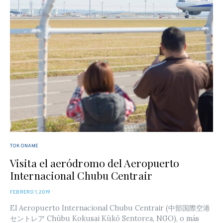
TOKONAME
Visita el aeródromo del Aeropuerto
Internacional Chubu Centrair
POSTED
FEBRERO 1, 2019
ON
El Aeropuerto Internacional Chubu Centrair (中部国際空港
セントレア Chūbu Kokusai Kūkō Sentorea, NGO), o más