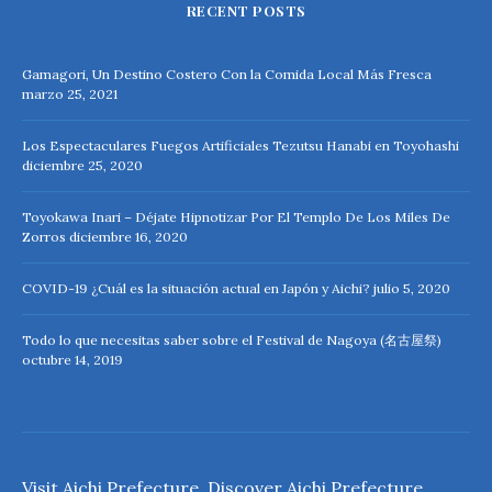
RECENT POSTS
Gamagori, Un Destino Costero Con la Comida Local Más Fresca
marzo 25, 2021
Los Espectaculares Fuegos Artificiales Tezutsu Hanabi en Toyohashi
diciembre 25, 2020
Toyokawa Inari – Déjate Hipnotizar Por El Templo De Los Miles De
Zorros
diciembre 16, 2020
COVID-19 ¿Cuál es la situación actual en Japón y Aichi?
julio 5, 2020
Todo lo que necesitas saber sobre el Festival de Nagoya (名古屋祭)
octubre 14, 2019
Visit Aichi Prefecture. Discover Aichi Prefecture.