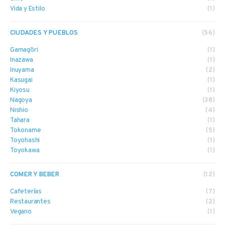
Vida y Estilo
(1)
CIUDADES Y PUEBLOS
(56)
Gamagōri
(1)
Inazawa
(1)
Inuyama
(2)
Kasugai
(1)
Kiyosu
(1)
Nagoya
(38)
Nishio
(4)
Tahara
(1)
Tokoname
(5)
Toyohashi
(1)
Toyokawa
(1)
COMER Y BEBER
(12)
Cafeterías
(7)
Restaurantes
(2)
Vegano
(1)