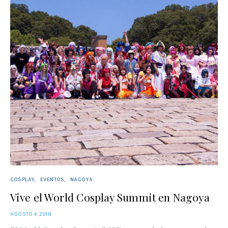
COSPLAY
EVENTOS
NAGOYA
Vive el World Cosplay Summit en Nagoya
POSTED
AGOSTO 4, 2018
ON