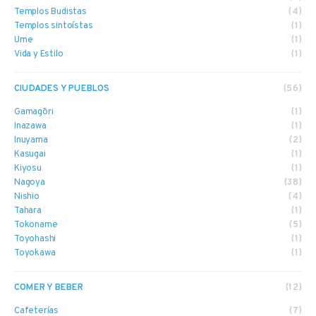
Templos Budistas
(4)
Templos sintoístas
(1)
Ume
(1)
Vida y Estilo
(1)
CIUDADES Y PUEBLOS
(56)
Gamagōri
(1)
Inazawa
(1)
Inuyama
(2)
Kasugai
(1)
Kiyosu
(1)
Nagoya
(38)
Nishio
(4)
Tahara
(1)
Tokoname
(5)
Toyohashi
(1)
Toyokawa
(1)
COMER Y BEBER
(12)
Cafeterías
(7)