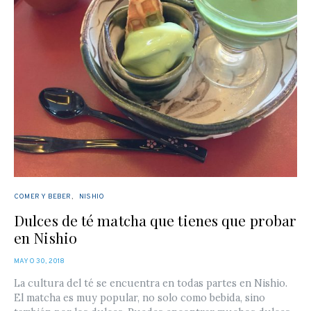
COMER Y BEBER
NISHIO
Dulces de té matcha que tienes que probar
en Nishio
POSTED
MAYO 30, 2018
ON
La cultura del té se encuentra en todas partes en Nishio.
El matcha es muy popular, no solo como bebida, sino