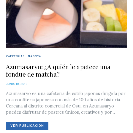
CAFETERÍAS
NAGOYA
Azumasaryo: ¿A quién le apetece una
fondue de matcha?
POSTED
JUNIO 10, 2018
ON
Azumasaryo es una cafetería de estilo japonés dirigida por
una confitería japonesa con más de 100 años de historia.
Cercana al distrito comercial de Osu, en Azumasaryo
puedes disfrutar de postres únicos, creativos y por…
VER PUBLICACIÓN