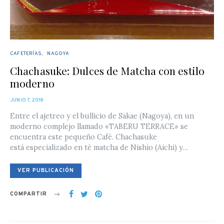
CAFETERÍAS
NAGOYA
Chachasuke: Dulces de Matcha con estilo
moderno
POSTED
JUNIO 7, 2018
ON
Entre el ajetreo y el bullicio de Sakae (Nagoya), en un
moderno complejo llamado «TABERU TERRACE» se
encuentra este pequeño Café. Chachasuke
está especializado en té matcha de Nishio (Aichi) y…
VER PUBLICACIÓN
COMPARTIR