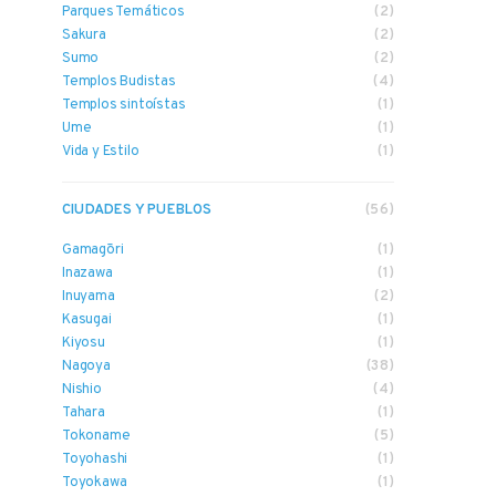
Parques Temáticos
(2)
Sakura
(2)
Sumo
(2)
Templos Budistas
(4)
Templos sintoístas
(1)
Ume
(1)
Vida y Estilo
(1)
CIUDADES Y PUEBLOS
(56)
Gamagōri
(1)
Inazawa
(1)
Inuyama
(2)
Kasugai
(1)
Kiyosu
(1)
Nagoya
(38)
Nishio
(4)
Tahara
(1)
Tokoname
(5)
Toyohashi
(1)
Toyokawa
(1)