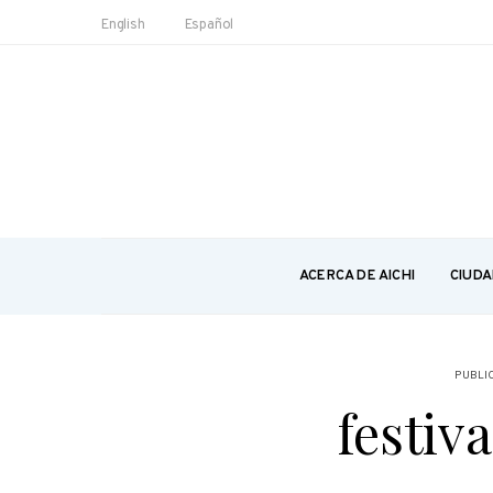
English
Español
ACERCA DE AICHI
CIUDA
PUBLI
festiv