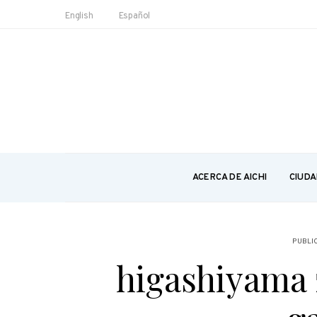
English
Español
ACERCA DE AICHI
CIUDA
PUBLI
higashiyama 