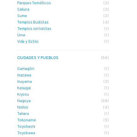
Parques Temáticos
(2)
Sakura
(2)
Sumo
(2)
Templos Budistas
(4)
Templos sintoístas
(1)
Ume
(1)
Vida y Estilo
(1)
CIUDADES Y PUEBLOS
(56)
Gamagōri
(1)
Inazawa
(1)
Inuyama
(2)
Kasugai
(1)
Kiyosu
(1)
Nagoya
(38)
Nishio
(4)
Tahara
(1)
Tokoname
(5)
Toyohashi
(1)
Toyokawa
(1)