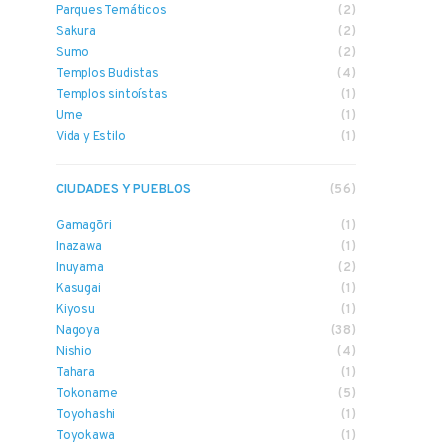
Parques Temáticos
(2)
Sakura
(2)
Sumo
(2)
Templos Budistas
(4)
Templos sintoístas
(1)
Ume
(1)
Vida y Estilo
(1)
CIUDADES Y PUEBLOS
(56)
Gamagōri
(1)
Inazawa
(1)
Inuyama
(2)
Kasugai
(1)
Kiyosu
(1)
Nagoya
(38)
Nishio
(4)
Tahara
(1)
Tokoname
(5)
Toyohashi
(1)
Toyokawa
(1)