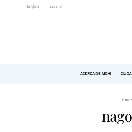
English
Español
ACERCA DE AICHI
CIUDA
PUBLI
nago