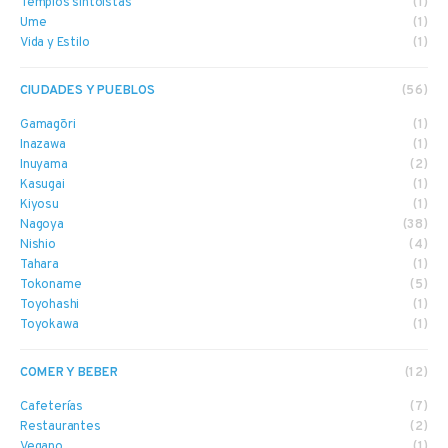
Templos sintoístas
(1)
Ume
(1)
Vida y Estilo
(1)
CIUDADES Y PUEBLOS
(56)
Gamagōri
(1)
Inazawa
(1)
Inuyama
(2)
Kasugai
(1)
Kiyosu
(1)
Nagoya
(38)
Nishio
(4)
Tahara
(1)
Tokoname
(5)
Toyohashi
(1)
Toyokawa
(1)
COMER Y BEBER
(12)
Cafeterías
(7)
Restaurantes
(2)
Vegano
(1)