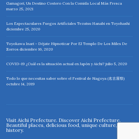
Gamagori, Un Destino Costero Con la Comida Local Más Fresca
marzo 25, 2021
Los Espectaculares Fuegos Artificiales Tezutsu Hanabi en Toyohashi
diciembre 25, 2020
Toyokawa Inari – Déjate Hipnotizar Por El Templo De Los Miles De
Zorros
diciembre 16, 2020
COVID-19 ¿Cuál es la situación actual en Japón y Aichi?
julio 5, 2020
Todo lo que necesitas saber sobre el Festival de Nagoya (名古屋祭)
octubre 14, 2019
Visit Aichi Prefecture. Discover Aichi Prefecture.
Beautiful places, delicious food, unique culture, rich
history.