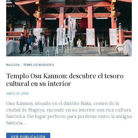
NAGOYA
TEMPLOS BUDISTAS
Templo Osu Kannon: descubre el tesoro
cultural en su interior
POSTED
ABRIL 15, 2018
ON
Osu Kannon, situado en el distrito Naka, centro de la
ciudad de Nagoya, esconde en su interior una rica cultura
histórica. Un lugar perfecto para perderse entre la antigua
historia…
VER PUBLICACIÓN