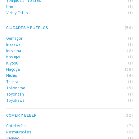
Templos sintoístas
(1)
Ume
(1)
Vida y Estilo
(1)
CIUDADES Y PUEBLOS
(56)
Gamagōri
(1)
Inazawa
(1)
Inuyama
(2)
Kasugai
(1)
Kiyosu
(1)
Nagoya
(38)
Nishio
(4)
Tahara
(1)
Tokoname
(5)
Toyohashi
(1)
Toyokawa
(1)
COMER Y BEBER
(12)
Cafeterías
(7)
Restaurantes
(2)
Vegano
(1)