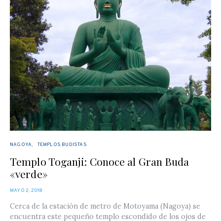
NAGOYA
TEMPLOS BUDISTAS
Templo Toganji: Conoce al Gran Buda
«verde»
POSTED
MAYO 2, 2018
ON
Cerca de la estación de metro de Motoyama (Nagoya) se
encuentra este pequeño templo escondido de los ojos de