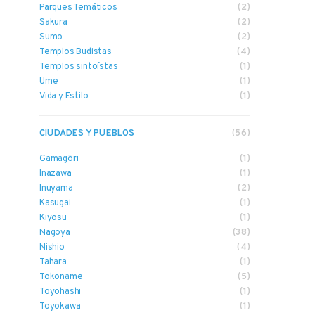
Parques Temáticos
(2)
Sakura
(2)
Sumo
(2)
Templos Budistas
(4)
Templos sintoístas
(1)
Ume
(1)
Vida y Estilo
(1)
CIUDADES Y PUEBLOS
(56)
Gamagōri
(1)
Inazawa
(1)
Inuyama
(2)
Kasugai
(1)
Kiyosu
(1)
Nagoya
(38)
Nishio
(4)
Tahara
(1)
Tokoname
(5)
Toyohashi
(1)
Toyokawa
(1)