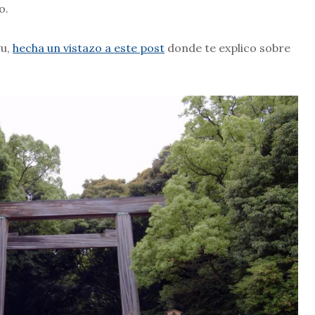
o.
gu,
hecha un vistazo a este post
donde te explico sobre