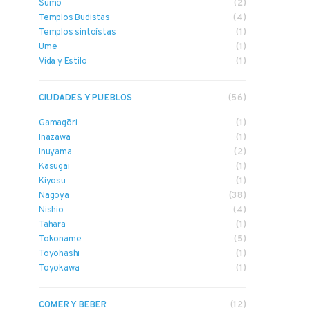
Sumo
(2)
Templos Budistas
(4)
Templos sintoístas
(1)
Ume
(1)
Vida y Estilo
(1)
CIUDADES Y PUEBLOS
(56)
Gamagōri
(1)
Inazawa
(1)
Inuyama
(2)
Kasugai
(1)
Kiyosu
(1)
Nagoya
(38)
Nishio
(4)
Tahara
(1)
Tokoname
(5)
Toyohashi
(1)
Toyokawa
(1)
COMER Y BEBER
(12)