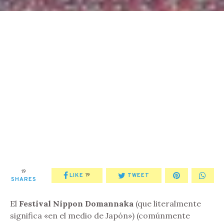
19
LIKE
TWEET
19
SHARES
El
Festival Nippon Domannaka
(que literalmente
significa «en el medio de Japón») (comúnmente