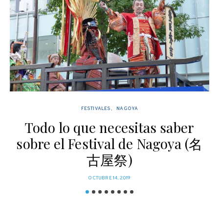
FESTIVALES
NAGOYA
Todo lo que necesitas saber
sobre el Festival de Nagoya (名
古屋祭)
POSTED
OCTUBRE 14, 2019
ON