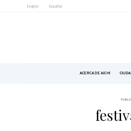
English
Español
ACERCA DE AICHI
CIUDA
PUBLI
festi