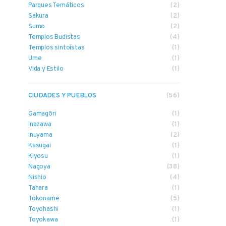
Parques Temáticos
(2)
Sakura
(2)
Sumo
(2)
Templos Budistas
(4)
Templos sintoístas
(1)
Ume
(1)
Vida y Estilo
(1)
CIUDADES Y PUEBLOS
(56)
Gamagōri
(1)
Inazawa
(1)
Inuyama
(2)
Kasugai
(1)
Kiyosu
(1)
Nagoya
(38)
Nishio
(4)
Tahara
(1)
Tokoname
(5)
Toyohashi
(1)
Toyokawa
(1)