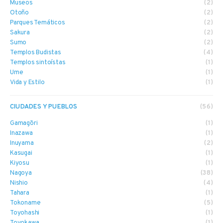
Museos
(2)
Otoño
(2)
Parques Temáticos
(2)
Sakura
(2)
Sumo
(2)
Templos Budistas
(4)
Templos sintoístas
(1)
Ume
(1)
Vida y Estilo
(1)
CIUDADES Y PUEBLOS
(56)
Gamagōri
(1)
Inazawa
(1)
Inuyama
(2)
Kasugai
(1)
Kiyosu
(1)
Nagoya
(38)
Nishio
(4)
Tahara
(1)
Tokoname
(5)
Toyohashi
(1)