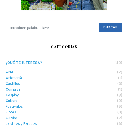
BUSCAR POR:
BUSCAR
CATEGORÍAS
¿QUÉ TE INTERESA?
(42)
Arte
(2)
Artesanía
(1)
Castillos
(3)
Compras
(1)
Cosplay
(9)
Cultura
(2)
Festivales
(5)
Flores
(3)
Geisha
(2)
Jardines y Parques
(6)