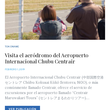
TOKONAME
Visita el aeródromo del Aeropuerto
Internacional Chubu Centrair
POSTED
FEBRERO 1, 2019
ON
El Aeropuerto Internacional Chubu Centrair (中部国際空港
セントレア Chūbu Kokusai Kūkō Sentorea, NGO), o más
comúnmente llamado Centrair, ofrece el servicio de
excursiones por el aeropuerto llamado “Centrair
Maruwakari Tours” (セントレアまるわかりツアー).…
VER PUBLICACIÓN