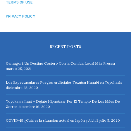
TERMS OF USE
PRIVACY POLICY
RECENT POSTS
Gamagori, Un Destino Costero Con la Comida Local Más Fresca
marzo 25, 2021
Los Espectaculares Fuegos Artificiales Tezutsu Hanabi en Toyohashi
diciembre 25, 2020
Toyokawa Inari – Déjate Hipnotizar Por El Templo De Los Miles De
Zorros
diciembre 16, 2020
COVID-19 ¿Cuál es la situación actual en Japón y Aichi?
julio 5, 2020