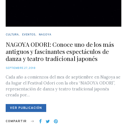
CULTURA
EVENTOS
NAGOYA
NAGOYA ODORI: Conoce uno de los más
antiguos y fascinantes espectáculos de
danza y teatro tradicional japonés
POSTED
SEPTIEMBRE 27, 2018
ON
Cada año a comienzos del mes de septiembre en Nagoya se
da lugar el Festival Odori con la obra “NAGOYA ODORI”,
representación de danza y teatro tradicional japonés
creada por…
VER PUBLICACIÓN
COMPARTIR